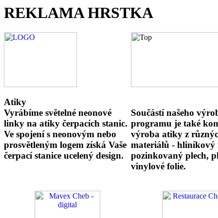
REKLAMA HRSTKA
Atiky
Vyrábíme světelné neonové
Součástí našeho výro
linky na atiky čerpacích stanic.
programu je také kom
Ve spojení s neonovým nebo
výroba atiky z různý
prosvětleným logem získá Vaše
materiálů - hliníkový
čerpací stanice ucelený design.
pozinkovaný plech, pl
vinylové folie.